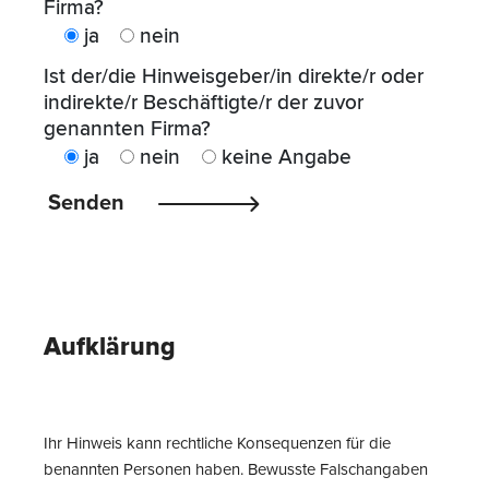
Firma?
ja
nein
Ist der/die Hinweisgeber/in direkte/r oder
indirekte/r Beschäftigte/r der zuvor
genannten Firma?
ja
nein
keine Angabe
Please
Senden
leave
this
field
empty.
Aufklärung
Ihr Hinweis kann rechtliche Konsequenzen für die
benannten Personen haben. Bewusste Falschangaben