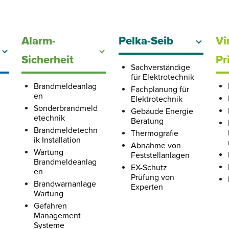
Alarm-
Pelka-Seib
Vi
Sicherheit
Pr
Sachverständige
für Elektrotechnik
Brandmeldeanlag
Fachplanung für
en
Elektrotechnik
Sonderbrandmeld
Gebäude Energie
etechnik
Beratung
Brandmeldetechn
Thermografie
ik Installation
Abnahme von
Wartung
Feststellanlagen
Brandmeldeanlag
EX-Schutz
en
Prüfung von
Brandwarnanlage
Experten
Wartung
Gefahren
Management
Systeme