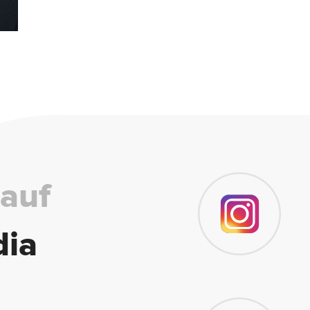
 auf
dia