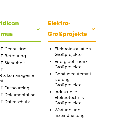
ridicon
Elektro-
imus
Großprojekte
IT Consulting
Elektroinstallation
Großprojekte
IT Betreuung
Energieeffizienz
IT Sicherheit
Großprojekte
IT
Gebäudeautomati
Risikomanageme
sierung
nt
Großprojekte
IT Outsourcing
Industrielle
IT Dokumentation
Elektrotechnik
IT Datenschutz
Großprojekte
Wartung und
Instandhaltung