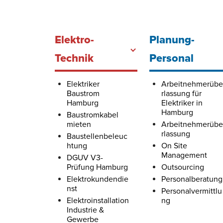
Elektro-
Planung-
Technik
Personal
Elektriker
Arbeitnehmerübe
Baustrom
rlassung für
Hamburg
Elektriker in
Hamburg
Baustromkabel
mieten
Arbeitnehmerübe
rlassung
Baustellenbeleuc
htung
On Site
Management
DGUV V3-
Prüfung Hamburg
Outsourcing
Elektrokundendie
Personalberatung
nst
Personalvermittlu
Elektroinstallation
ng
Industrie &
Gewerbe