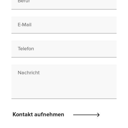
E-Mail
Telefon
Nachricht
Please
Kontakt aufnehmen
leave
this