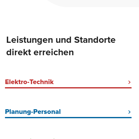
Leistungen und Standorte
direkt erreichen
Elektro-Technik
Elektriker Baustrom Hamburg
Baustromkabel mieten
Planung-Personal
Baustellenbeleuchtung
DGUV V3-Prüfung Hamburg
Elektrokundendienst
Arbeitnehmerüberlassung für Elektriker in Hamburg
Elektroinstallation Industrie & Gewerbe
Arbeitnehmerüberlassung