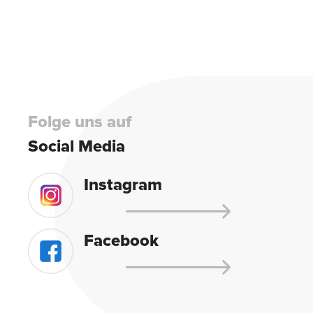
leave
this
field
empty.
Folge uns auf
Social Media
Instagram
Facebook