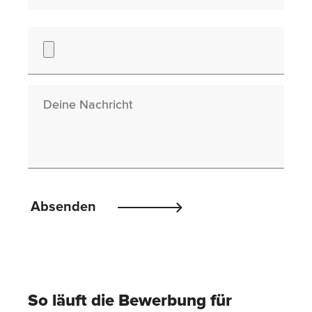
Nachricht
Please
Absenden
leave
this
field
empty.
So läuft die Bewerbung für