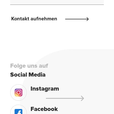
Please
Kontakt aufnehmen
leave
this
field
empty.
Folge uns auf
Social Media
Instagram
Facebook