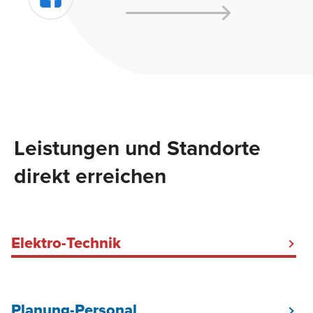
Leistungen und Standorte
direkt erreichen
Elektro-Technik
Elektriker Baustrom Hamburg
Baustromkabel mieten
Planung-Personal
Baustellenbeleuchtung