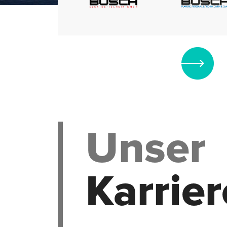
Hambu
Zum Karriereportal
Unser
Karrier