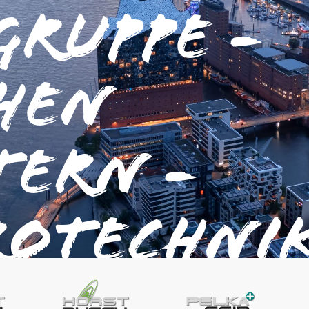
Gruppe -
hen
tern -
otechnik