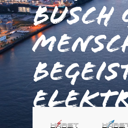
Busch 
Mensc
begeis
Elektr