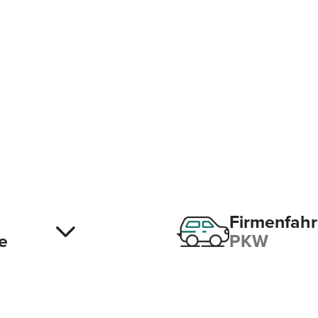
Firmenfah
e
PKW