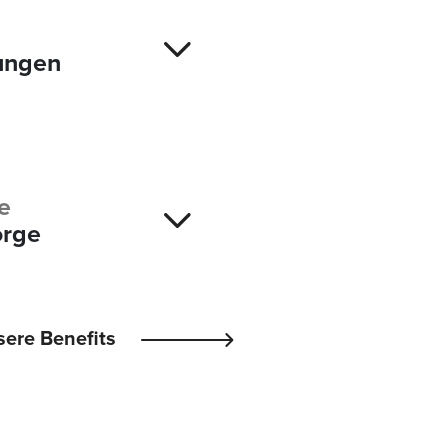
ungen
e
orge
ere Benefits