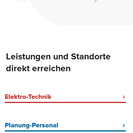
Leistungen und Standorte
direkt erreichen
Elektro-Technik
Elektriker Baustrom Hamburg
Baustromkabel mieten
Planung-Personal
Baustellenbeleuchtung
DGUV V3-Prüfung Hamburg