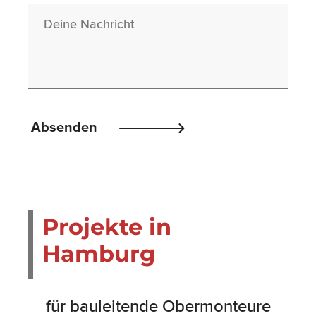
Nachricht
Please
Absenden
leave
this
field
empty.
Projekte in
Hamburg
für bauleitende Obermonteure