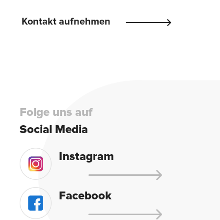
Please
Kontakt aufnehmen
leave
this
field
empty.
Folge uns auf
Social Media
Instagram
Facebook