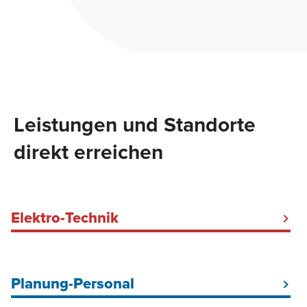
Leistungen und Standorte
direkt erreichen
Elektro-Technik
Elektriker Baustrom Hamburg
Baustromkabel mieten
Planung-Personal
Baustellenbeleuchtung
DGUV V3-Prüfung Hamburg