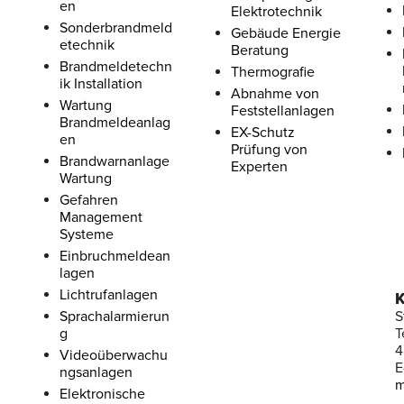
en
Elektrotechnik
Sonderbrandmeld
Gebäude Energie
etechnik
Beratung
Brandmeldetechn
Thermografie
ik Installation
Abnahme von
Wartung
Feststellanlagen
Brandmeldeanlag
EX-Schutz
en
Prüfung von
Brandwarnanlage
Experten
Wartung
Gefahren
Management
Systeme
Einbruchmeldean
lagen
Lichtrufanlagen
K
Sprachalarmierun
S
g
T
4
Videoüberwachu
E
ngsanlagen
m
Elektronische