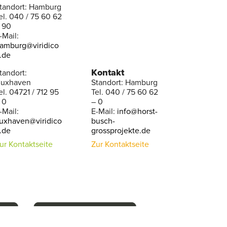
tandort: Hamburg
el. 040 / 75 60 62
 90
-Mail:
amburg@viridico
.de
Kontakt
tandort:
uxhaven
Standort: Hamburg
el. 04721 / 712 95
Tel. 040 / 75 60 62
 0
– 0
-Mail:
E-Mail:
info@horst-
uxhaven@viridico
busch-
.de
grossprojekte.de
ur Kontaktseite
Zur Kontaktseite