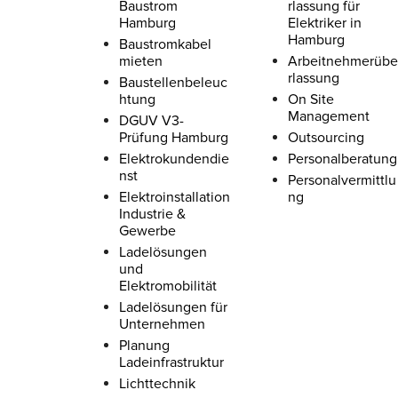
Baustrom
rlassung für
Hamburg
Elektriker in
Hamburg
Baustromkabel
mieten
Arbeitnehmerübe
rlassung
Baustellenbeleuc
htung
On Site
Management
DGUV V3-
Prüfung Hamburg
Outsourcing
Elektrokundendie
Personalberatung
nst
Personalvermittlu
Elektroinstallation
ng
Industrie &
Gewerbe
Ladelösungen
und
Elektromobilität
Ladelösungen für
Unternehmen
Planung
Ladeinfrastruktur
Lichttechnik