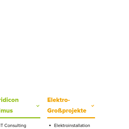
ridicon
Elektro-
imus
Großprojekte
IT Consulting
Elektroinstallation