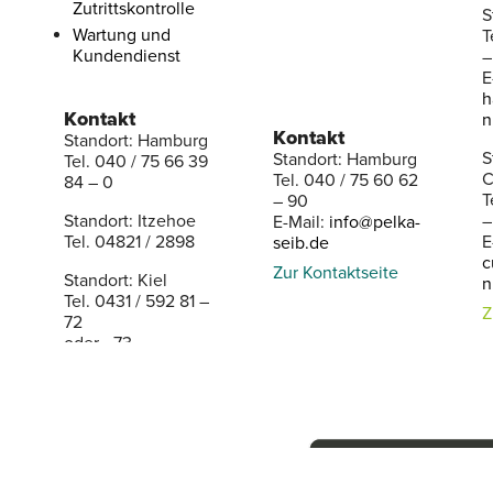
Zutrittskontrolle
S
Wartung und
T
Kundendienst
–
E
h
Kontakt
n
Kontakt
Standort: Hamburg
S
Standort: Hamburg
Tel. 040 / 75 66 39
C
Tel. 040 / 75 60 62
84 – 0
T
– 90
Standort: Itzehoe
–
E-Mail:
info@pelka-
Tel. 04821 / 2898
E
seib.de
c
Zur Kontaktseite
Standort: Kiel
n
Tel. 0431 / 592 81 –
Z
72
oder –73
E-Mail:
info@horst-
busch-alarm.de
Zur Kontaktseite
Anfahrt
Presse