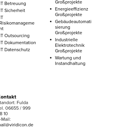
Großprojekte
IT Betreuung
Energieeffizienz
IT Sicherheit
Großprojekte
IT
Gebäudeautomati
Risikomanageme
sierung
nt
Großprojekte
IT Outsourcing
Industrielle
IT Dokumentation
Elektrotechnik
IT Datenschutz
Großprojekte
Wartung und
Instandhaltung
ontakt
tandort: Fulda
el. 06655 / 999
8 10
-Mail:
ail@viridicon.de