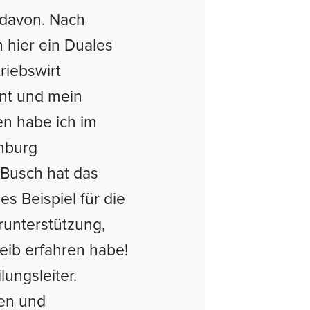
l davon. Nach
h hier ein Duales
riebswirt
ont und mein
n habe ich im
mburg
t Busch hat das
les Beispiel für die
runterstützung,
eib erfahren habe!
lungsleiter.
en und