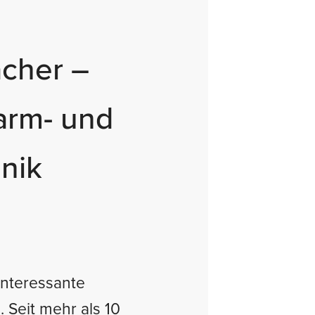
cher –
arm- und
hnik
 interessante
 Seit mehr als 10