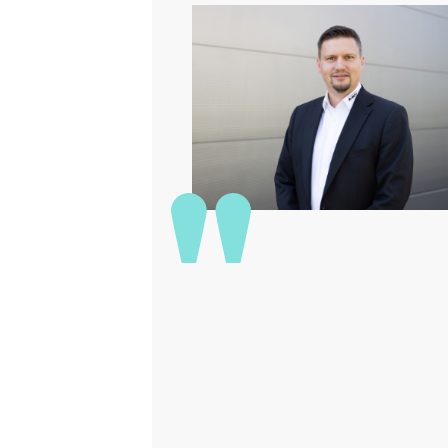
ikum
men.
h