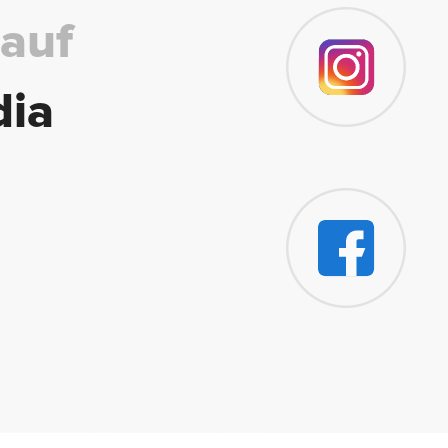
 auf
dia