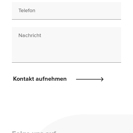
Telefon
Nachricht
Please
Kontakt aufnehmen
leave
this
field
empty.