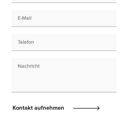
E-Mail
Telefon
Nachricht
Please
Kontakt aufnehmen
leave
this