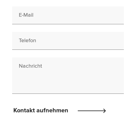
E-Mail
Telefon
Nachricht
Please
Kontakt aufnehmen
leave
this
field