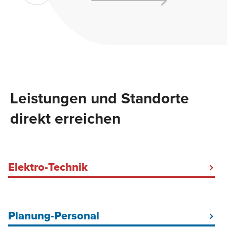
Leistungen und Standorte
direkt erreichen
Elektro-Technik
Elektriker Baustrom Hamburg
Baustromkabel mieten
Planung-Personal
Baustellenbeleuchtung