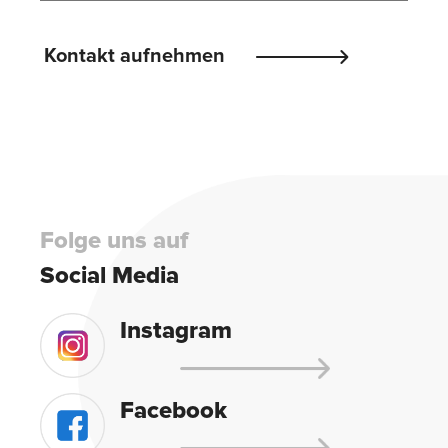
Please
Kontakt aufnehmen
leave
this
field
empty.
Folge uns auf
Social Media
Instagram
Facebook