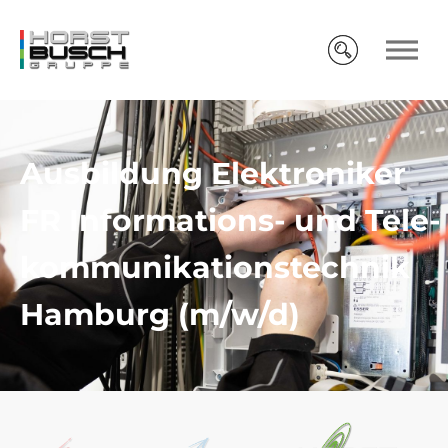
Ausbildung Elek­tro­ni­ker
FR Infor­ma­tions- und Tele­
kommu­nika­tions­technik
Hamburg (m/w/d)