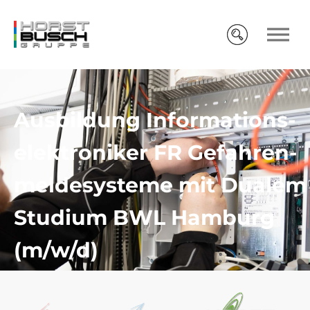
Ausbildung Informations­
elektro­niker FR Gefahren­
melde­systeme mit Dualem
Studium BWL Hamburg
(m/w/d)