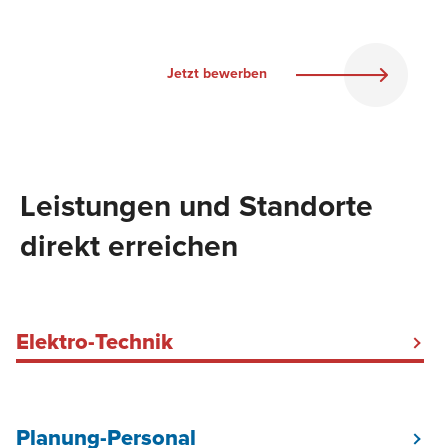
Jetzt bewerben
Leistungen und Standorte
direkt erreichen
Elektro-Technik
Elektriker Baustrom Hamburg
Baustromkabel mieten
Planung-Personal
Baustellenbeleuchtung