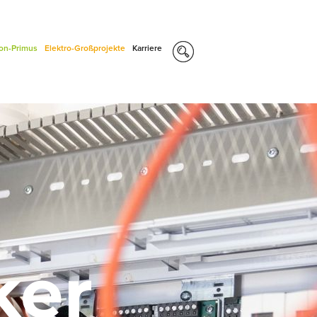
con-Primus
Elektro-Großprojekte
Karriere
ker