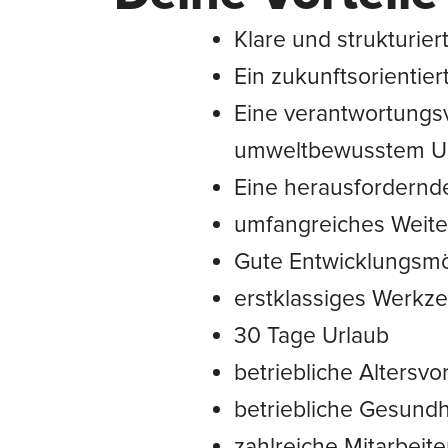
Klare und strukturier
Ein zukunftsorientier
Eine verantwortungsv
umweltbewusstem U
Eine herausfordernd
umfangreiches Weiter
Gute Entwicklungsmö
erstklassiges Werkz
30 Tage Urlaub
betriebliche Altersvo
betriebliche Gesundh
zahlreiche Mitarbeit