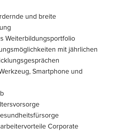
rdernde und breite
lung
 Weiterbildungsportfolio
ungsmöglichkeiten mit jährlichen
icklungsgesprächen
s Werkzeug, Smartphone und
ub
Altersvorsorge
Gesundheitsfürsorge
tarbeitervorteile Corporate