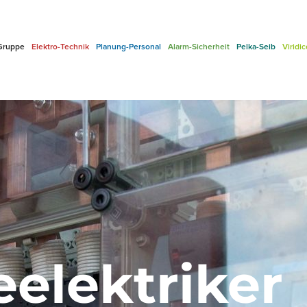
Gruppe
Elektro-Technik
Planung-Personal
Alarm-Sicherheit
Pelka-Seib
Viridi
eelektriker