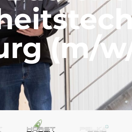
heitstec
rg (m/w/