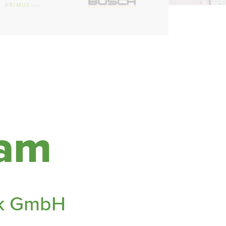
eam
ik GmbH