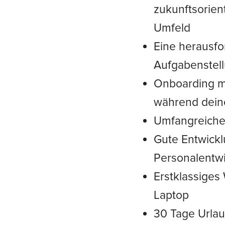
zukunftsorie
Umfeld
Eine herausfo
Aufgabenstel
Onboarding m
während deine
Umfangreiches
Gute Entwickl
Personalentw
Erstklassige
Laptop
30 Tage Urla