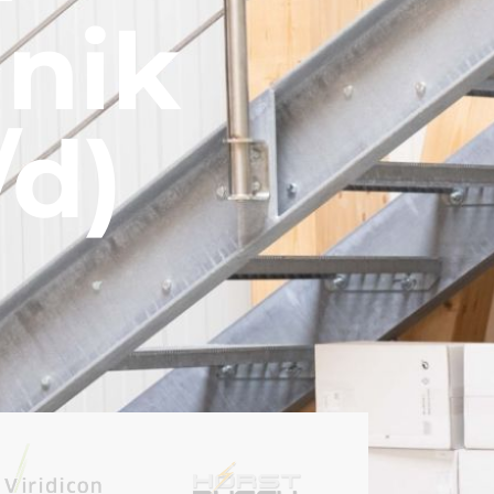
hnik
d)