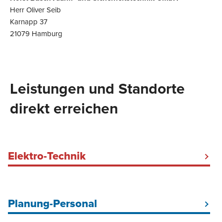
Herr Oliver Seib
Karnapp 37
21079 Hamburg
Leistungen und Standorte
direkt erreichen
Elektro-Technik
Elektriker Baustrom Hamburg
Baustromkabel mieten
Planung-Personal
Baustellenbeleuchtung
DGUV V3-Prüfung Hamburg