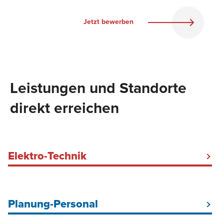
Jetzt bewerben
Leistungen und Standorte
direkt erreichen
Elektro-Technik
Elektriker Baustrom Hamburg
Baustromkabel mieten
Planung-Personal
Baustellenbeleuchtung
DGUV V3-Prüfung Hamburg