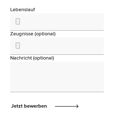
Lebenslauf
Zeugnisse (optional)
Nachricht (optional)
Please
Jetzt bewerben
leave