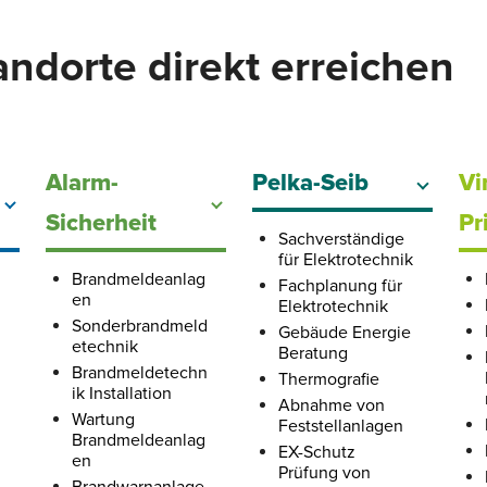
ndorte direkt erreichen
Alarm-
Pelka-Seib
Vi
Sicherheit
Pr
Sachverständige
für Elektrotechnik
Brandmeldeanlag
Fachplanung für
en
Elektrotechnik
Sonderbrandmeld
Gebäude Energie
etechnik
Beratung
Brandmeldetechn
Thermografie
ik Installation
Abnahme von
Wartung
Feststellanlagen
Brandmeldeanlag
EX-Schutz
en
Prüfung von