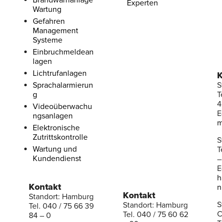
Brandwarnanlage
Experten
Wartung
Gefahren
Management
Systeme
Einbruchmeldean
lagen
Lichtrufanlagen
K
Sprachalarmierun
S
g
T
4
Videoüberwachu
E
ngsanlagen
m
Elektronische
Zutrittskontrolle
S
Wartung und
T
Kundendienst
–
E
h
Kontakt
n
Kontakt
Standort: Hamburg
S
Standort: Hamburg
Tel. 040 / 75 66 39
C
Tel. 040 / 75 60 62
84 – 0