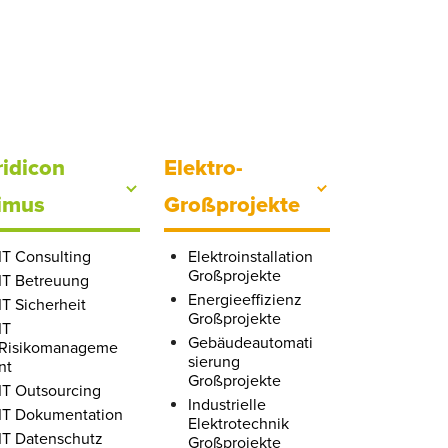
ridicon
Elektro-
imus
Großprojekte
IT Consulting
Elektroinstallation
Großprojekte
IT Betreuung
Energieeffizienz
IT Sicherheit
Großprojekte
IT
Gebäudeautomati
Risikomanageme
sierung
nt
Großprojekte
IT Outsourcing
Industrielle
IT Dokumentation
Elektrotechnik
IT Datenschutz
Großprojekte