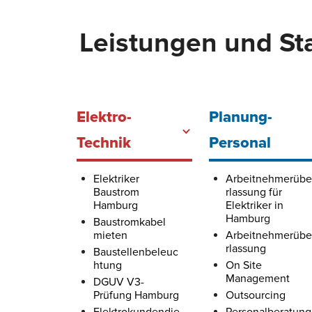
Leistungen und Sta
Elektro-
Planung-
Technik
Personal
Elektriker
Arbeitnehmerübe
Baustrom
rlassung für
Hamburg
Elektriker in
Hamburg
Baustromkabel
mieten
Arbeitnehmerübe
rlassung
Baustellenbeleuc
htung
On Site
Management
DGUV V3-
Prüfung Hamburg
Outsourcing