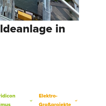
deanlage in
ridicon
Elektro-
imus
Großprojekte