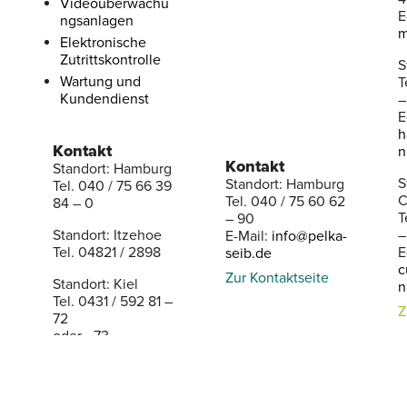
Videoüberwachu
E
ngsanlagen
m
Elektronische
Zutrittskontrolle
S
Wartung und
T
Kundendienst
–
E
h
Kontakt
n
Kontakt
Standort: Hamburg
S
Standort: Hamburg
Tel. 040 / 75 66 39
C
Tel. 040 / 75 60 62
84 – 0
T
– 90
Standort: Itzehoe
–
E-Mail:
info@pelka-
Tel. 04821 / 2898
E
seib.de
c
Zur Kontaktseite
Standort: Kiel
n
Tel. 0431 / 592 81 –
Z
72
oder –73
E-Mail:
info@horst-
busch-alarm.de