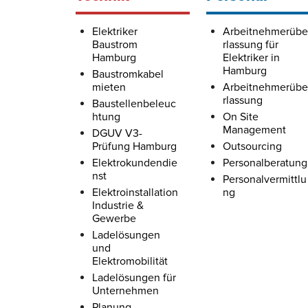
Elektriker
Arbeitnehmerübe
Baustrom
rlassung für
Hamburg
Elektriker in
Hamburg
Baustromkabel
mieten
Arbeitnehmerübe
rlassung
Baustellenbeleuc
htung
On Site
Management
DGUV V3-
Prüfung Hamburg
Outsourcing
Elektrokundendie
Personalberatung
nst
Personalvermittlu
Elektroinstallation
ng
Industrie &
Gewerbe
Ladelösungen
und
Elektromobilität
Ladelösungen für
Unternehmen
Planung