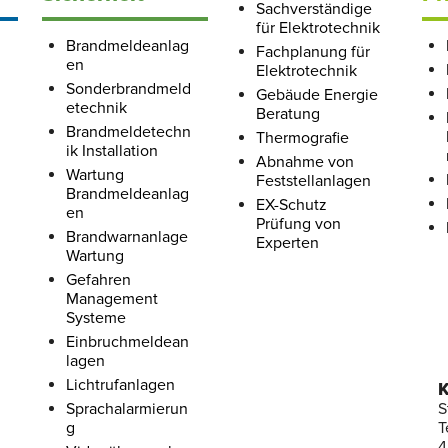
Sachverständige
für Elektrotechnik
Brandmeldeanlag
Fachplanung für
en
Elektrotechnik
Sonderbrandmeld
Gebäude Energie
etechnik
Beratung
Brandmeldetechn
Thermografie
ik Installation
Abnahme von
Wartung
Feststellanlagen
Brandmeldeanlag
EX-Schutz
en
Prüfung von
Brandwarnanlage
Experten
Wartung
Gefahren
Management
Systeme
Einbruchmeldean
lagen
Lichtrufanlagen
K
Sprachalarmierun
S
g
T
4