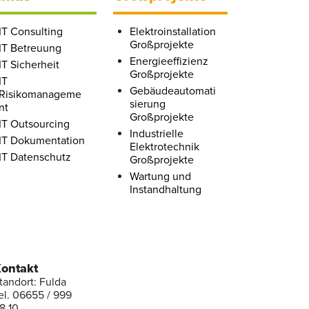
IT Consulting
Elektroinstallation
Großprojekte
IT Betreuung
Energieeffizienz
IT Sicherheit
Großprojekte
IT
Gebäudeautomati
Risikomanageme
sierung
nt
Großprojekte
IT Outsourcing
Industrielle
IT Dokumentation
Elektrotechnik
IT Datenschutz
Großprojekte
Wartung und
Instandhaltung
ontakt
tandort: Fulda
el. 06655 / 999
8 10