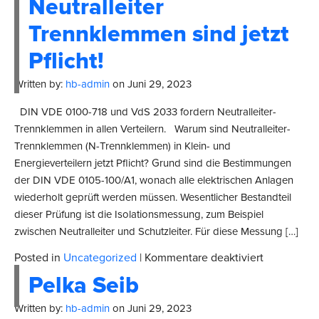
Neutralleiter
unserer
Niederlass
Trennklemmen sind jetzt
Itzehoe
Pflicht!
Written by:
hb-admin
on
Juni 29, 2023
DIN VDE 0100-718 und VdS 2033 fordern Neutralleiter-
Trennklemmen in allen Verteilern. Warum sind Neutralleiter-
Trennklemmen (N-Trennklemmen) in Klein- und
Energieverteilern jetzt Pflicht? Grund sind die Bestimmungen
der DIN VDE 0105-100/A1, wonach alle elektrischen Anlagen
wiederholt geprüft werden müssen. Wesentlicher Bestandteil
dieser Prüfung ist die Isolationsmessung, zum Beispiel
zwischen Neutralleiter und Schutzleiter. Für diese Messung […]
für
Posted in
Uncategorized
|
Kommentare deaktiviert
Neutralleit
Pelka Seib
Trennklem
sind
Written by:
hb-admin
on
Juni 29, 2023
jetzt