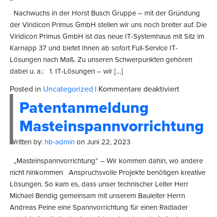
Nachwuchs in der Horst Busch Gruppe – mit der Gründung
der Viridicon Primus GmbH stellen wir uns noch breiter auf. Die
Viridicon Primus GmbH ist das neue IT-Systemhaus mit Sitz im
Karnapp 37 und bietet Ihnen ab sofort Full-Service IT-
Lösungen nach Maß. Zu unseren Schwerpunkten gehören
dabei u. a.: 1. IT-Lösungen – wir […]
für
Posted in
Uncategorized
|
Kommentare deaktiviert
Neugruen
Patentanmeldung
Viridicon
Primus
Masteinspannvorrichtung
Gmbh
der
Written by:
hb-admin
on
Juni 22, 2023
Primus
ihrer
„Masteinspannvorrichtung“ – Wir kommen dahin, wo andere
IT
nicht hinkommen Anspruchsvolle Projekte benötigen kreative
Lösungen. So kam es, dass unser technischer Leiter Herr
Michael Bendig gemeinsam mit unserem Bauleiter Herrn
Andreas Peine eine Spannvorrichtung für einen Radlader