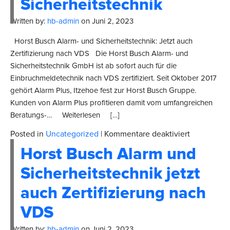
Sicherheitstechnik
Written by:
hb-admin
on
Juni 2, 2023
Horst Busch Alarm- und Sicherheitstechnik: Jetzt auch
Zertifizierung nach VDS Die Horst Busch Alarm- und
Sicherheitstechnik GmbH ist ab sofort auch für die
Einbruchmeldetechnik nach VDS zertifiziert. Seit Oktober 2017
gehört Alarm Plus, Itzehoe fest zur Horst Busch Gruppe.
Kunden von Alarm Plus profitieren damit vom umfangreichen
Beratungs-… Weiterlesen […]
für
Posted in
Uncategorized
|
Kommentare deaktiviert
Alarm
Horst Busch Alarm und
und
Sicherheit
Sicherheitstechnik jetzt
auch Zertifizierung nach
VDS
Written by:
hb-admin
on
Juni 2, 2023