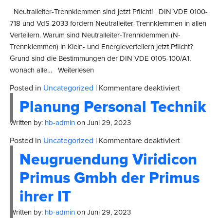
Pflicht!
Neutralleiter-Trennklemmen sind jetzt Pflicht! DIN VDE 0100-
718 und VdS 2033 fordern Neutralleiter-Trennklemmen in allen
Verteilern. Warum sind Neutralleiter-Trennklemmen (N-
Trennklemmen) in Klein- und Energieverteilern jetzt Pflicht?
Grund sind die Bestimmungen der DIN VDE 0105-100/A1,
wonach alle… Weiterlesen
für
Posted in
Uncategorized
|
Kommentare deaktiviert
Pelka
Planung Personal Technik
Seib
Written by:
hb-admin
on
Juni 29, 2023
für
Posted in
Uncategorized
|
Kommentare deaktiviert
Planung
Neugruendung Viridicon
Personal
Technik
Primus Gmbh der Primus
ihrer IT
Written by:
hb-admin
on
Juni 29, 2023