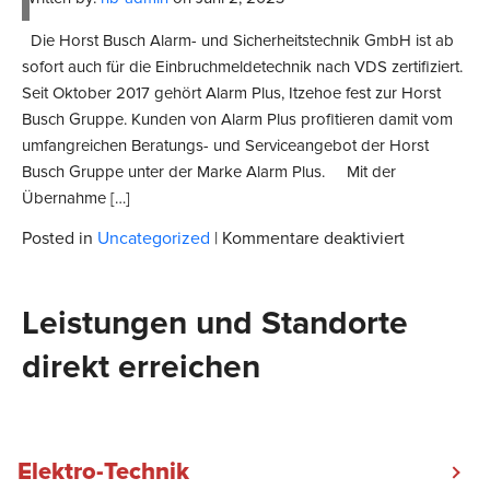
Die Horst Busch Alarm- und Sicherheitstechnik GmbH ist ab
sofort auch für die Einbruchmeldetechnik nach VDS zertifiziert.
Seit Oktober 2017 gehört Alarm Plus, Itzehoe fest zur Horst
Busch Gruppe. Kunden von Alarm Plus profitieren damit vom
umfangreichen Beratungs- und Serviceangebot der Horst
Busch Gruppe unter der Marke Alarm Plus. Mit der
Übernahme […]
für
Posted in
Uncategorized
|
Kommentare deaktiviert
Horst
Busch
Alarm
Leistungen und Standorte
und
Sicherheit
direkt erreichen
jetzt
auch
Zertifizier
nach
VDS
Elektro-Technik